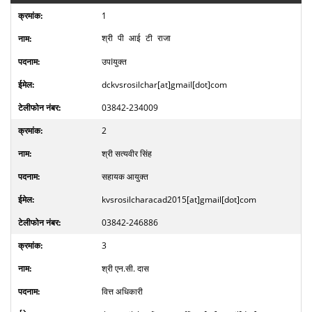
1
श्री
पी आई टी राजा
उपIयुक्त
dckvsrosilchar[at]gmail[dot]com
03842-234009
2
श्री
सत्यवीर सिंह
सहायक आयुक्त
kvsrosilcharacad2015[at]gmail[dot]com
03842-246886
3
श्री
एन.सी. दास
वित्त अधिकारी