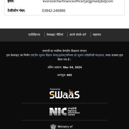
kvsrosilcharfinanceofficer[at]gmail[dot]com
03842-246886
प्रतिक्रिया
वेबसाइट नीतियां
हमसे संपर्क करें
सहायता
सामग्री का स्वामित्व केन्द्रीय विद्यालय संगठन
इस वेबसाइट का निर्माण
राष्ट्रीय सूचना विज्ञान केन्द्र
,
इलेक्ट्रानिक्स एवं सूचना प्रौद्योगिकी मंत्रालय
, भारत सरकार द्वारा
किया गया है।
अंतिम अद्यतन:
Mar 04, 2024
आगंतुक:
685